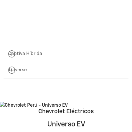
73,963*
Conoce más
Captiva Híbrida
Traverse
Chevrolet Eléctricos
Universo EV