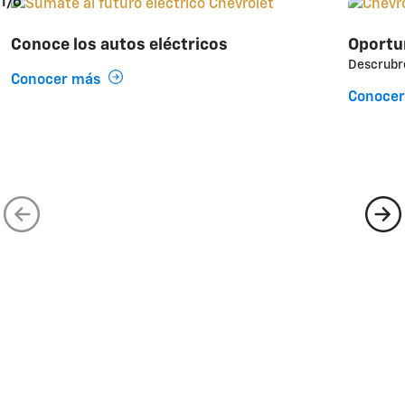
1/6
Conoce los autos eléctricos
Oportu
Descrubre
Conocer más
Conoce