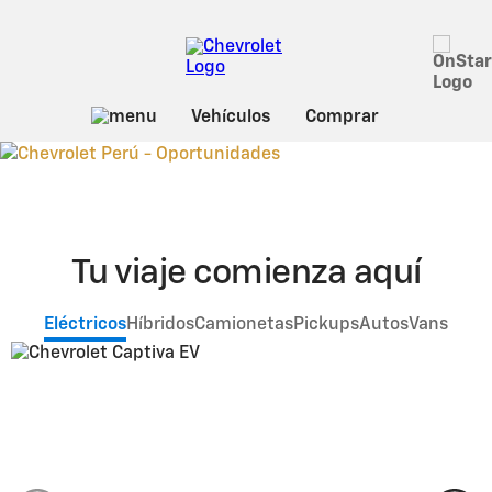
Tu viaje comienza aquí
Eléctricos
Híbridos
Camionetas
Pickups
Autos
Vans