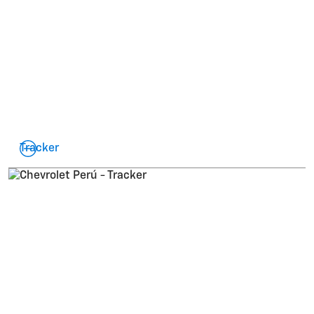
Tracker
Chevrolet
Tracker
Viene con
precio desde
19,990
$
S/
ó