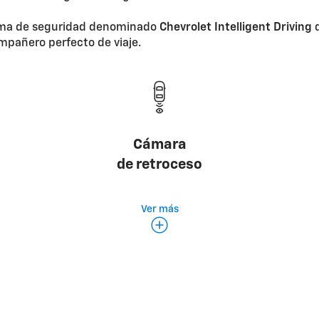
ema de seguridad denominado
Chevrolet Intelligent Driving
q
mpañero perfecto de viaje.
Cámara
de retroceso
Ver más
ontrol crucero
Frenado de emer
adaptativo
automátic