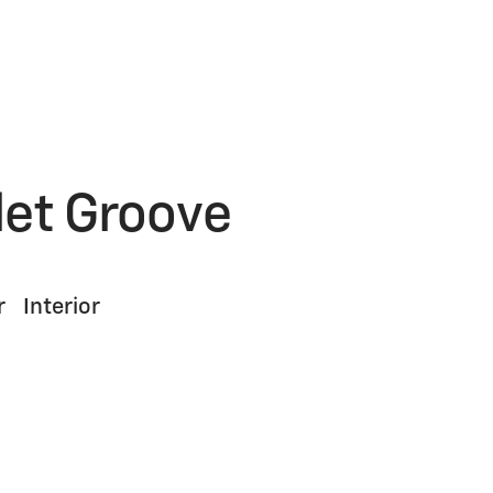
let Groove
r
Interior