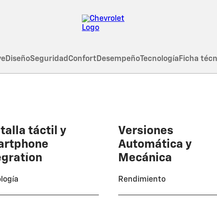
ve
Diseño
Seguridad
Confort
Desempeño
Tecnología
Ficha técn
talla táctil y
Versiones
artphone
Automática y
O EVENTO
egration
Mecánica
logía
Rendimiento