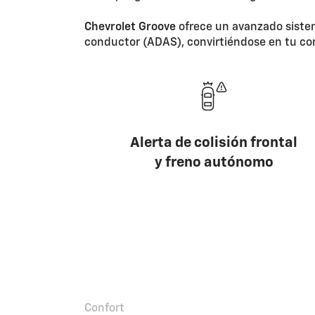
Chevrolet Groove
ofrece un avanzado sist
conductor (ADAS), convirtiéndose en tu co
Alerta de colisión frontal
y freno autónomo
Asistente inteligente
C
en tráfico
Confort