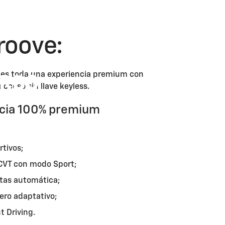
roove:
URBO
ncia 100% premium
rtivos;
CVT con modo Sport;
ltas automática;
ero adaptativo;
t Driving.