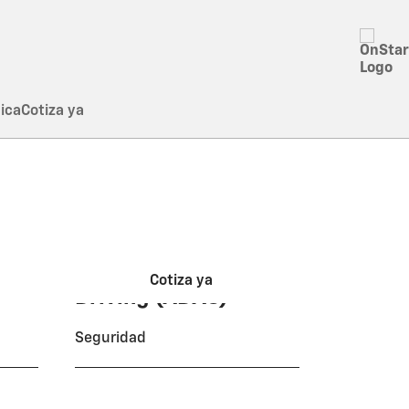
ica
Cotiza ya
Chevrolet Intelligent
Cotiza ya
Driving (ADAS)
Seguridad