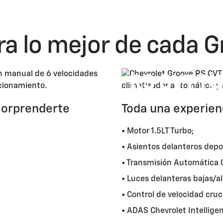
ra lo mejor de cada G
RS CVT T
Precio: $ 17,490 / S/. 64,713
*
sorprenderte
Toda una experie
• Motor 1.5LT Turbo;
• Asientos delanteros depo
• Transmisión Automática 
• Luces delanteras bajas/a
• Control de velocidad cruc
• ADAS Chevrolet Intelligen