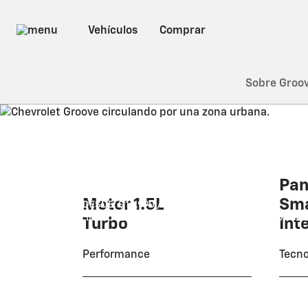
Sobre Groo
Chevrolet
Groove
Pan
Motor 1.5L
Sm
DESDE: $ 14,990 / S/. 55,463
*
*INCLUYE BONO DE FINANCIAMIENTO + BONO TOD
Turbo
Int
Performance
Tecno