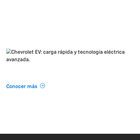
Acércate a los EVs de Chevrole
Preguntas Frecuentes
Conocer más
lario para recibir información sobre nuestros ve