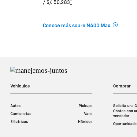
/ S/. 50,283
*
Conoce más sobre N400 Max