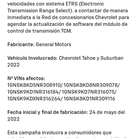
velocidades con sistema ETRS (Electronic
Transmission Range Select). a contactar de manera
inmediata a la Red de concesionarios Chevrolet para
agendar la actualización de software del módulo de
control de transmisión TCM.
Fabricante:
General Motors
Vehículo Involucrado:
Chevrolet Tahoe y Suburban
2022
Nº VINs afectos:
1GNSK8KD5NR308910/ 1GNSK8KD8NR309078/
1GNSK9KD1NR316184/ 1GNSK9KD7NR316075/
1GNSK9KDXNR316264/ 1GNSK8KD1NR309116
Fecha inicial y final de fabricación:
24 de mayo del
2022
Esta campaña involucra a consumidores que